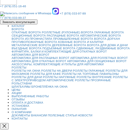
+7 (979) 051-16-46
+7 (978) 033-97-99
+7 (978) 033-99-37
Заказать консультацию
КАТАЛОГ
ВОРОТА
ОТКАТНЫЕ ВОРОТА
РОЛЛЕТНЫЕ (РУЛОННЫЕ) ВОРОТА
ГАРАЖНЫЕ ВОРОТА
СЕКЦИОННЫЕ ВОРОТА
РАСПАШНЫЕ ВОРОТА
АВТОМАТИЧЕСКИЕ ВОРОТА
ВОРОТА ИЗ ПРОФНАСТИЛА
ПРОМЫШЛЕННЫЕ ВОРОТА
ВОРОТА ДОРХАН
ПРОТИВОПОЖАРНЫЕ ВОРОТА
КОВАНЫЕ ВОРОТА И КАЛИТКИ
МЕТАЛЛИЧЕСКИЕ ВОРОТА
ДЕРЕВЯННЫЕ ВОРОТА
ВОРОТА ДЛЯ ДОМА И ДАЧИ
ВЪЕЗДНЫЕ ВОРОТА
ПОДЪЕМНЫЕ ВОРОТА
СДВИЖНЫЕ, РАЗДВИЖНЫЕ ВОРОТА
ФУРНИТУРА, БАЛКИ И КОМПЛЕКТУЮЩИЕ ДЛЯ ОТКАТНЫХ ВОРОТ
АВТОМАТИКА ДЛЯ ВОРОТ
АВТОМАТИКА ДЛЯ РАСПАШНЫХ ВОРОТ
АВТОМАТИКА ДЛЯ РОЛЛЕТНЫХ ВОРОТ
АВТОМАТИКА ДЛЯ ОТКАТНЫХ ВОРОТ
АВТОМАТИКА ДЛЯ СЕКЦИОННЫХ ВОРОТ
АКСЕССУАРЫ, КОМПЛЕКТУЮЩИЕ И ПУЛЬТЫ ДЛЯ АВТОМАТИКИ
РОЛЛЕТЫ
РОЛЛЕТЫ НА ОКНА
РОЛЛЕТЫ НА ДВЕРИ
РОЛЛЕТЫ ГАРАЖНЫЕ
РОЛЛЕТЫ ДЛЯ
МАГАЗИНОВ
РОЛЛЕТЫ ДЛЯ КАФЕ
РОЛЛЕТЫ НА ТОРГОВЫЕ ПАВИЛЬОНЫ
РОЛЛЕТЫ ДЛЯ ДАЧИ
РОЛЛЕТЫ НАРУЖНЫЕ
РОЛЛЕТЫ ВНУТРЕННИЕ
РОЛЛЕТЫ
С ЭЛЕКТРОПРИВОДОМ
АВТОМАТИЧЕСКИЕ РОЛЛЕТЫ
ПРОЗРАЧНЫЕ
РОЛЬСТАВНИ
ШЛАГБАУМЫ
БРОНЕПЛЁНКА НА ОКНА
ЦЕНЫ
АКЦИИ
ВЫПОЛНЕННЫЕ РАБОТЫ
ОТЗЫВЫ
ОПЛАТА И ДОСТАВКА
УСТАНОВКА
ГАРАНТИЯ
О КОМПАНИИ
ДОКУМЕНТЫ
ВАКАНСИИ
ПОЛЕЗНЫЕ СТАТЬИ
НОВОСТИ
КОНТАКТЫ