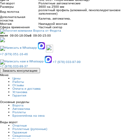
Тип ворот
Роллетные автоматические
Размеры
3600 на 2500 мм
роллетный профиль (алюминий, пенополиуретановое
Вид полотна
заполнение)
Дополнительная
Калитка, автоматика,
оснастка
Монтаж
Накладнoй монтаж
Сфера применения
Частный сектор
пн-пт
09:00-18:00
сб
09:00-15:00
+7 (979) 051-16-46
+7 (978) 033-97-99
+7 (978) 033-99-37
Заказать консультацию
Меню
Цены
Работы
Отзывы
Оплата и доставка
Установка
Гарантия
Основные разделы
Ворота
Автоматика
Роллеты
Бронеплёнка на окна
Виды ворот
Откатные
Роллетные (рулонные)
Гаражные
Секционные