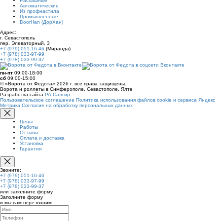
Распашные
Автоматические
Из профнастила
Промышленные
DoorHan (ДорХан)
Адрес:
г. Севастополь
пер. Элеваторный, 3
+7 (979) 051-16-46
(Миранда)
+7 (978) 033-97-99
+7 (978) 033-99-37
пн-пт
09:00-18:00
сб
09:00-15:00
© «Ворота от Федота» 2026 г. все права защищены.
Ворота и роллеты в Симферополе, Севастополе, Ялте
Разработка сайта
РА Салгир
Пользовательское соглашение
Политика использования файлов cookie и сервиса Яндекс
Метрика
Согласие на обработку персональных данных
Цены
Работы
Отзывы
Оплата и доставка
Установка
Гарантия
Звоните:
+7 (979) 051-16-46
+7 (978) 033-97-99
+7 (978) 033-99-37
или заполните форму
Заполните форму
и мы вам перезвоним