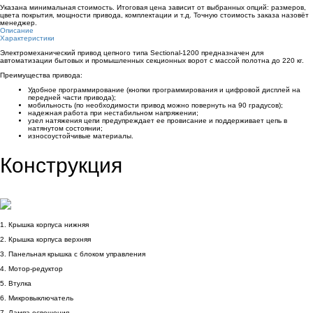
Указана минимальная стоимость. Итоговая цена зависит от выбранных опций: размеров,
цвета покрытия, мощности привода, комплектации и т.д. Точную стоимость заказа назовёт
менеджер.
Описание
Характеристики
Электромехaнический привод цепного типа Sectional-1200 преднaзначен для
автоматизации бытовых и промышленных секционных ворот с массой полотна до 220 кг.
Преимущества привода:
Удобное программирование (кнопки программирования и цифровой дисплей на
передней части привода);
мобильность (по необходимости привод можно повернуть на 90 градусов);
надежная работа при нестабильном напряжении;
узел натяжения цепи предупреждает ее провисание и поддерживает цепь в
натянутом состоянии;
износоустойчивые материалы.
Конструкция
1. Крышкa корпуса нижняя
2. Крышкa корпуса верхняя
3. Пaнельная крышка с блоком управления
4. Мотор-редуктор
5. Втулкa
6. Микровыключaтель
7. Лампa освещения