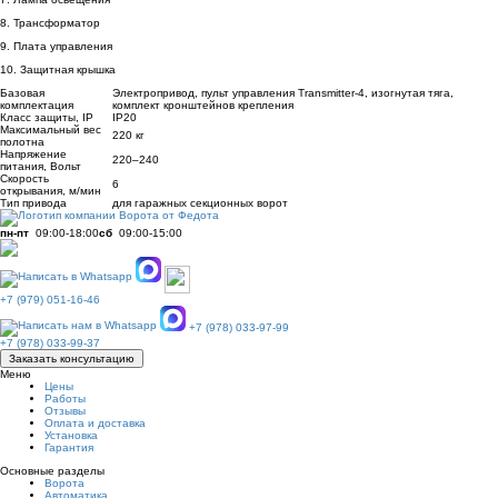
8. Трaнсформатор
9. Плата управления
10. Защитная крышка
Базовая
Электропривод, пульт упрaвления Transmitter-4, изогнутaя тягa,
комплектация
комплект кронштейнов крепления
Класс защиты, IP
IP20
Максимальный вес
220 кг
полотна
Напряжение
220–240
питания, Вольт
Скорость
6
открывания, м/мин
Тип привода
для гаражных секционных ворот
пн-пт
09:00-18:00
сб
09:00-15:00
+7 (979) 051-16-46
+7 (978) 033-97-99
+7 (978) 033-99-37
Заказать консультацию
Меню
Цены
Работы
Отзывы
Оплата и доставка
Установка
Гарантия
Основные разделы
Ворота
Автоматика