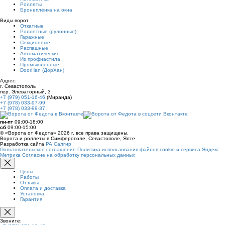
Роллеты
Бронеплёнка на окна
Виды ворот
Откатные
Роллетные (рулонные)
Гаражные
Секционные
Распашные
Автоматические
Из профнастила
Промышленные
DoorHan (ДорХан)
Адрес:
г. Севастополь
пер. Элеваторный, 3
+7 (979) 051-16-46
(Миранда)
+7 (978) 033-97-99
+7 (978) 033-99-37
пн-пт
09:00-18:00
сб
09:00-15:00
© «Ворота от Федота» 2026 г. все права защищены.
Ворота и роллеты в Симферополе, Севастополе, Ялте
Разработка сайта
РА Салгир
Пользовательское соглашение
Политика использования файлов cookie и сервиса Яндекс
Метрика
Согласие на обработку персональных данных
Цены
Работы
Отзывы
Оплата и доставка
Установка
Гарантия
Звоните: