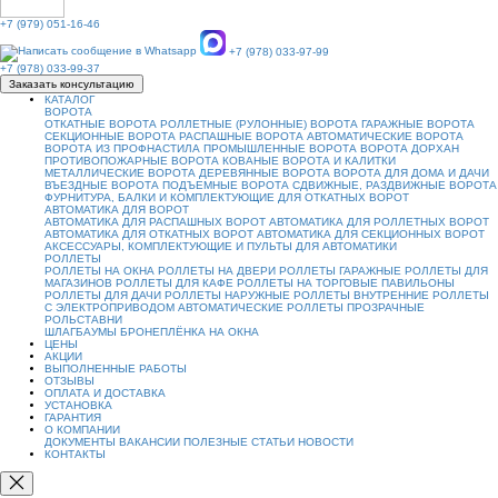
+7 (979) 051-16-46
+7 (978) 033-97-99
+7 (978) 033-99-37
Заказать консультацию
КАТАЛОГ
ВОРОТА
ОТКАТНЫЕ ВОРОТА
РОЛЛЕТНЫЕ (РУЛОННЫЕ) ВОРОТА
ГАРАЖНЫЕ ВОРОТА
СЕКЦИОННЫЕ ВОРОТА
РАСПАШНЫЕ ВОРОТА
АВТОМАТИЧЕСКИЕ ВОРОТА
ВОРОТА ИЗ ПРОФНАСТИЛА
ПРОМЫШЛЕННЫЕ ВОРОТА
ВОРОТА ДОРХАН
ПРОТИВОПОЖАРНЫЕ ВОРОТА
КОВАНЫЕ ВОРОТА И КАЛИТКИ
МЕТАЛЛИЧЕСКИЕ ВОРОТА
ДЕРЕВЯННЫЕ ВОРОТА
ВОРОТА ДЛЯ ДОМА И ДАЧИ
ВЪЕЗДНЫЕ ВОРОТА
ПОДЪЕМНЫЕ ВОРОТА
СДВИЖНЫЕ, РАЗДВИЖНЫЕ ВОРОТА
ФУРНИТУРА, БАЛКИ И КОМПЛЕКТУЮЩИЕ ДЛЯ ОТКАТНЫХ ВОРОТ
АВТОМАТИКА ДЛЯ ВОРОТ
АВТОМАТИКА ДЛЯ РАСПАШНЫХ ВОРОТ
АВТОМАТИКА ДЛЯ РОЛЛЕТНЫХ ВОРОТ
АВТОМАТИКА ДЛЯ ОТКАТНЫХ ВОРОТ
АВТОМАТИКА ДЛЯ СЕКЦИОННЫХ ВОРОТ
АКСЕССУАРЫ, КОМПЛЕКТУЮЩИЕ И ПУЛЬТЫ ДЛЯ АВТОМАТИКИ
РОЛЛЕТЫ
РОЛЛЕТЫ НА ОКНА
РОЛЛЕТЫ НА ДВЕРИ
РОЛЛЕТЫ ГАРАЖНЫЕ
РОЛЛЕТЫ ДЛЯ
МАГАЗИНОВ
РОЛЛЕТЫ ДЛЯ КАФЕ
РОЛЛЕТЫ НА ТОРГОВЫЕ ПАВИЛЬОНЫ
РОЛЛЕТЫ ДЛЯ ДАЧИ
РОЛЛЕТЫ НАРУЖНЫЕ
РОЛЛЕТЫ ВНУТРЕННИЕ
РОЛЛЕТЫ
С ЭЛЕКТРОПРИВОДОМ
АВТОМАТИЧЕСКИЕ РОЛЛЕТЫ
ПРОЗРАЧНЫЕ
РОЛЬСТАВНИ
ШЛАГБАУМЫ
БРОНЕПЛЁНКА НА ОКНА
ЦЕНЫ
АКЦИИ
ВЫПОЛНЕННЫЕ РАБОТЫ
ОТЗЫВЫ
ОПЛАТА И ДОСТАВКА
УСТАНОВКА
ГАРАНТИЯ
О КОМПАНИИ
ДОКУМЕНТЫ
ВАКАНСИИ
ПОЛЕЗНЫЕ СТАТЬИ
НОВОСТИ
КОНТАКТЫ