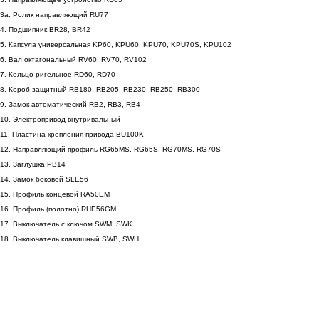
3a. Ролик направляющий RU77
4. Подшипник BR28, BR42
5. Капсула универсальная KP60, KPU60, KPU70, KPU70S, KPU102
6. Вал октагональный RV60, RV70, RV102
7. Кольцо ригельное RD60, RD70
8. Короб защитный RB180, RB205, RB230, RB250, RB300
9. Замок автоматический RB2, RB3, RB4
10. Электропривод внутривальный
11. Пластина крепления привода BU100K
12. Направляющий профиль RG65MS, RG65S, RG70MS, RG70S
13. Заглушка PB14
14. Замок боковой SLE56
15. Профиль концевой RA50EM
16. Профиль (полотно) RHE56GM
17. Выключатель с ключом SWM, SWK
18. Выключатель клавишный SWB, SWH