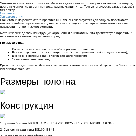
Указана минимальная стоимость. Итоговая цена зависит от выбранных опций: размеров,
цвета покрытия, мощности привода, комплектации и т.д. Точную стоимость заказа назовёт
менеджер.
Описание
Характеристики
Рольставни из решетчатого профиля RHE56GM
используются для защиты проемов от
взлома и неблагоприятных погодных условий, создают комфорт в помещениях за счет
повышения тепло- и звукоизоляции.
Механические детали конструкции окрашены и оцинкованы, что препятствует коррозии и
негативному влиянию агрессивных сред.
Преимущества:
Возможность изготовления комбинированного полотна;
Высокие прочностные характеристики (за счет увеличенной толщины стенки);
Возможно использование усиливающего профиля;
Эстетичный внешний вид.
Применяются для зашиты больших витринных и оконных проемов. Например, в банках или
ювелирных салонах.
Размеры полотна
Конструкция
1. Крышка боковая RK180, RK205, RSK230, RK250, RK250S, RK300, RSK300
2. Суппорт подшипника BS100, BS42
3. Направляющее устройство RU65