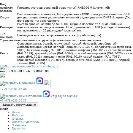
Вид
профиля
Профиль экструдированный решетчатый RHE56GM (алюминий)
полотна
Выключатель, ключ-кнопка, блок управления CV01, блок управления SmartRoll
Опции
для дистанционного управления, внешний радиоприемник DHRE-1, пулты ДУ,
фотоэлементы безопасности.
Высота проема: от 500 до 5000 мм, ширина проема: от 500 до 3500 мм,
Размеры
максимальная площадь полотна: 15 м², притолока,от 180 (накладной монтаж)
мм, пристенки от 65 (накладной монтаж) мм.
Тип
Накладной монтаж, встроенный монтаж (коробом внутрь).
монтажа
Управление
автоматическое, ручное (в зависимисти от комплектации)
Основные цвета: белый, коричневый, серый, бежевый, серебристый.
Дополнительные цвета: желтый нарцисс (RAL 1007), белая устрица муар (RAL
1013), бежевый муар (RAL 1015), желтый шафран (RAL 1017), серый бежевый
Цвета
(RAL 1019), красный рубин (RAL 3004), красный насыщенный (RAL 3020), синяя
сталь (RAL 5011), антрацит муар (RAL 7016), серый графит (RAL 7035),
коричневый шоколад (RAL 8017), темно-коричневый муар (RAL 8019), черный
темный (RAL 9005)
пн-пт
09:00-18:00
сб
09:00-15:00
+7 (979) 051-16-46
+7 (978) 033-97-99
+7 (978) 033-99-37
Заказать консультацию
Меню
Цены
Работы
Отзывы
Оплата и доставка
Установка
Гарантия