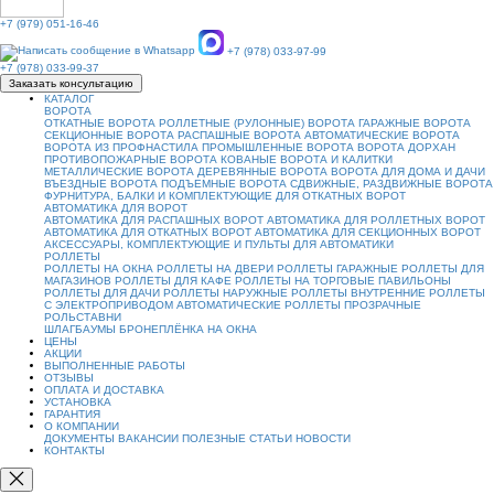
+7 (979) 051-16-46
+7 (978) 033-97-99
+7 (978) 033-99-37
Заказать консультацию
КАТАЛОГ
ВОРОТА
ОТКАТНЫЕ ВОРОТА
РОЛЛЕТНЫЕ (РУЛОННЫЕ) ВОРОТА
ГАРАЖНЫЕ ВОРОТА
СЕКЦИОННЫЕ ВОРОТА
РАСПАШНЫЕ ВОРОТА
АВТОМАТИЧЕСКИЕ ВОРОТА
ВОРОТА ИЗ ПРОФНАСТИЛА
ПРОМЫШЛЕННЫЕ ВОРОТА
ВОРОТА ДОРХАН
ПРОТИВОПОЖАРНЫЕ ВОРОТА
КОВАНЫЕ ВОРОТА И КАЛИТКИ
МЕТАЛЛИЧЕСКИЕ ВОРОТА
ДЕРЕВЯННЫЕ ВОРОТА
ВОРОТА ДЛЯ ДОМА И ДАЧИ
ВЪЕЗДНЫЕ ВОРОТА
ПОДЪЕМНЫЕ ВОРОТА
СДВИЖНЫЕ, РАЗДВИЖНЫЕ ВОРОТА
ФУРНИТУРА, БАЛКИ И КОМПЛЕКТУЮЩИЕ ДЛЯ ОТКАТНЫХ ВОРОТ
АВТОМАТИКА ДЛЯ ВОРОТ
АВТОМАТИКА ДЛЯ РАСПАШНЫХ ВОРОТ
АВТОМАТИКА ДЛЯ РОЛЛЕТНЫХ ВОРОТ
АВТОМАТИКА ДЛЯ ОТКАТНЫХ ВОРОТ
АВТОМАТИКА ДЛЯ СЕКЦИОННЫХ ВОРОТ
АКСЕССУАРЫ, КОМПЛЕКТУЮЩИЕ И ПУЛЬТЫ ДЛЯ АВТОМАТИКИ
РОЛЛЕТЫ
РОЛЛЕТЫ НА ОКНА
РОЛЛЕТЫ НА ДВЕРИ
РОЛЛЕТЫ ГАРАЖНЫЕ
РОЛЛЕТЫ ДЛЯ
МАГАЗИНОВ
РОЛЛЕТЫ ДЛЯ КАФЕ
РОЛЛЕТЫ НА ТОРГОВЫЕ ПАВИЛЬОНЫ
РОЛЛЕТЫ ДЛЯ ДАЧИ
РОЛЛЕТЫ НАРУЖНЫЕ
РОЛЛЕТЫ ВНУТРЕННИЕ
РОЛЛЕТЫ
С ЭЛЕКТРОПРИВОДОМ
АВТОМАТИЧЕСКИЕ РОЛЛЕТЫ
ПРОЗРАЧНЫЕ
РОЛЬСТАВНИ
ШЛАГБАУМЫ
БРОНЕПЛЁНКА НА ОКНА
ЦЕНЫ
АКЦИИ
ВЫПОЛНЕННЫЕ РАБОТЫ
ОТЗЫВЫ
ОПЛАТА И ДОСТАВКА
УСТАНОВКА
ГАРАНТИЯ
О КОМПАНИИ
ДОКУМЕНТЫ
ВАКАНСИИ
ПОЛЕЗНЫЕ СТАТЬИ
НОВОСТИ
КОНТАКТЫ