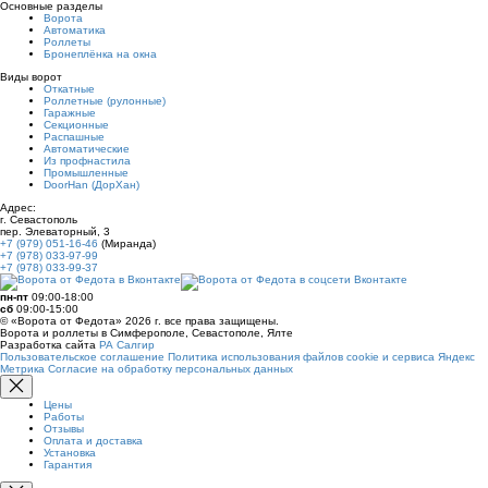
Основные разделы
Ворота
Автоматика
Роллеты
Бронеплёнка на окна
Виды ворот
Откатные
Роллетные (рулонные)
Гаражные
Секционные
Распашные
Автоматические
Из профнастила
Промышленные
DoorHan (ДорХан)
Адрес:
г. Севастополь
пер. Элеваторный, 3
+7 (979) 051-16-46
(Миранда)
+7 (978) 033-97-99
+7 (978) 033-99-37
пн-пт
09:00-18:00
сб
09:00-15:00
© «Ворота от Федота» 2026 г. все права защищены.
Ворота и роллеты в Симферополе, Севастополе, Ялте
Разработка сайта
РА Салгир
Пользовательское соглашение
Политика использования файлов cookie и сервиса Яндекс
Метрика
Согласие на обработку персональных данных
Цены
Работы
Отзывы
Оплата и доставка
Установка
Гарантия