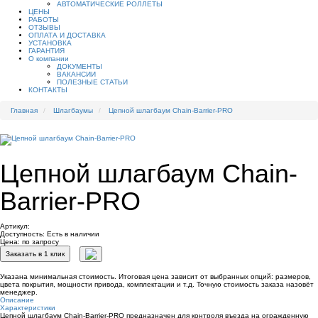
АВТОМАТИЧЕСКИЕ РОЛЛЕТЫ
ЦЕНЫ
РАБОТЫ
ОТЗЫВЫ
ОПЛАТА И ДОСТАВКА
УСТАНОВКА
ГАРАНТИЯ
О компании
ДОКУМЕНТЫ
ВАКАНСИИ
ПОЛЕЗНЫЕ СТАТЬИ
КОНТАКТЫ
Главная
Шлагбаумы
Цепной шлагбаум Chain-Barrier-PRO
Цепной шлагбаум Chain-
Barrier-PRO
Артикул:
Доступность:
Есть в наличии
Цена: по запросу
Заказать в 1 клик
Указана минимальная стоимость. Итоговая цена зависит от выбранных опций: размеров,
цвета покрытия, мощности привода, комплектации и т.д. Точную стоимость заказа назовёт
менеджер.
Описание
Характеристики
Цепной шлагбаум Chain-Barrier-PRO предназначен для контроля въезда на огражденную