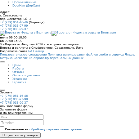
Промышленные
DoorHan (ДорХан)
Адрес:
г. Севастополь
пер. Элеваторный, 3
+7 (979) 051-16-46
(Миранда)
+7 (978) 033-97-99
+7 (978) 033-99-37
пн-пт
09:00-18:00
сб
09:00-15:00
© «Ворота от Федота» 2026 г. все права защищены.
Ворота и роллеты в Симферополе, Севастополе, Ялте
Разработка сайта
РА Салгир
Пользовательское соглашение
Политика использования файлов cookie и сервиса Яндекс
Метрика
Согласие на обработку персональных данных
Цены
Работы
Отзывы
Оплата и доставка
Установка
Гарантия
Звоните:
+7 (979) 051-16-46
+7 (978) 033-97-99
+7 (978) 033-99-37
или заполните форму
Заполните форму
и мы вам перезвоним
Соглашение на
обработку персональных данных
Получить консультацию