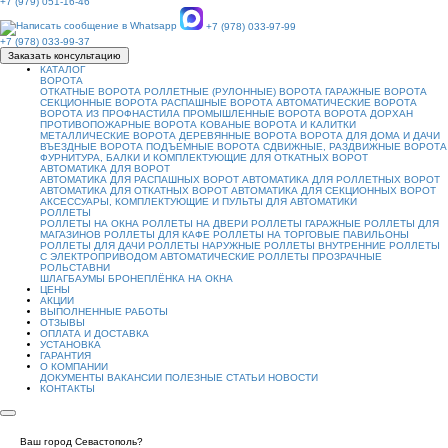
+7 (979) 051-16-46
+7 (978) 033-97-99
+7 (978) 033-99-37
Заказать консультацию
КАТАЛОГ
ВОРОТА
ОТКАТНЫЕ ВОРОТА
РОЛЛЕТНЫЕ (РУЛОННЫЕ) ВОРОТА
ГАРАЖНЫЕ ВОРОТА
СЕКЦИОННЫЕ ВОРОТА
РАСПАШНЫЕ ВОРОТА
АВТОМАТИЧЕСКИЕ ВОРОТА
ВОРОТА ИЗ ПРОФНАСТИЛА
ПРОМЫШЛЕННЫЕ ВОРОТА
ВОРОТА ДОРХАН
ПРОТИВОПОЖАРНЫЕ ВОРОТА
КОВАНЫЕ ВОРОТА И КАЛИТКИ
МЕТАЛЛИЧЕСКИЕ ВОРОТА
ДЕРЕВЯННЫЕ ВОРОТА
ВОРОТА ДЛЯ ДОМА И ДАЧИ
ВЪЕЗДНЫЕ ВОРОТА
ПОДЪЕМНЫЕ ВОРОТА
СДВИЖНЫЕ, РАЗДВИЖНЫЕ ВОРОТА
ФУРНИТУРА, БАЛКИ И КОМПЛЕКТУЮЩИЕ ДЛЯ ОТКАТНЫХ ВОРОТ
АВТОМАТИКА ДЛЯ ВОРОТ
АВТОМАТИКА ДЛЯ РАСПАШНЫХ ВОРОТ
АВТОМАТИКА ДЛЯ РОЛЛЕТНЫХ ВОРОТ
АВТОМАТИКА ДЛЯ ОТКАТНЫХ ВОРОТ
АВТОМАТИКА ДЛЯ СЕКЦИОННЫХ ВОРОТ
АКСЕССУАРЫ, КОМПЛЕКТУЮЩИЕ И ПУЛЬТЫ ДЛЯ АВТОМАТИКИ
РОЛЛЕТЫ
РОЛЛЕТЫ НА ОКНА
РОЛЛЕТЫ НА ДВЕРИ
РОЛЛЕТЫ ГАРАЖНЫЕ
РОЛЛЕТЫ ДЛЯ
МАГАЗИНОВ
РОЛЛЕТЫ ДЛЯ КАФЕ
РОЛЛЕТЫ НА ТОРГОВЫЕ ПАВИЛЬОНЫ
РОЛЛЕТЫ ДЛЯ ДАЧИ
РОЛЛЕТЫ НАРУЖНЫЕ
РОЛЛЕТЫ ВНУТРЕННИЕ
РОЛЛЕТЫ
С ЭЛЕКТРОПРИВОДОМ
АВТОМАТИЧЕСКИЕ РОЛЛЕТЫ
ПРОЗРАЧНЫЕ
РОЛЬСТАВНИ
ШЛАГБАУМЫ
БРОНЕПЛЁНКА НА ОКНА
ЦЕНЫ
АКЦИИ
ВЫПОЛНЕННЫЕ РАБОТЫ
ОТЗЫВЫ
ОПЛАТА И ДОСТАВКА
УСТАНОВКА
ГАРАНТИЯ
О КОМПАНИИ
ДОКУМЕНТЫ
ВАКАНСИИ
ПОЛЕЗНЫЕ СТАТЬИ
НОВОСТИ
КОНТАКТЫ
Ваш город Севастополь?