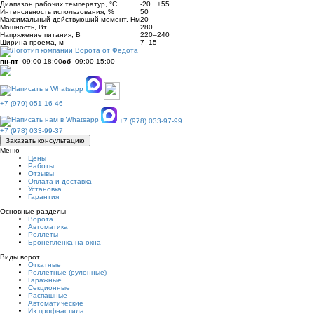
Диапазон рабочих температур, °С
-20...+55
Интенсивность использования, %
50
Максимальный действующий момент, Нм
20
Мощность, Вт
280
Напряжение питания, В
220–240
Ширина проема, м
7–15
пн-пт
09:00-18:00
сб
09:00-15:00
+7 (979) 051-16-46
+7 (978) 033-97-99
+7 (978) 033-99-37
Заказать консультацию
Меню
Цены
Работы
Отзывы
Оплата и доставка
Установка
Гарантия
Основные разделы
Ворота
Автоматика
Роллеты
Бронеплёнка на окна
Виды ворот
Откатные
Роллетные (рулонные)
Гаражные
Секционные
Распашные
Автоматические
Из профнастила