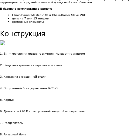
территорию со средней и высокой пропускной способностью.
В базовую комплектацию входят:
Chain-Barrier Master PRO и Chain-Barrier Slave PRO;
цепь на 7 или 15 метров;
крепежные элементы.
Конструкция
1. Винт крепления крышки с внутренним шестигранником
2. Защитная крышка из окрашенной стaли
3. Каркас из окрашенной стали
4. Встроенный блок управления PCB-SL
5. Корпус
6. Двигатель 220 В со встроенной защитой от перегрева
7. Расцепитель
8. Анкерный болт